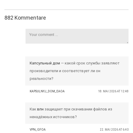
882 Kommentare
Капсульный дом
— какой срок службы заявляют
производители и соответствует ли он
реальности?
KAPSULNYJ_DOM_EAOA
18. MAI 2026 AT 12:48
Как
впн
защищает при скачивании файлов из
ненадёжных источников?
VPN_GFOA
22. MAI 2026 AT 6:40