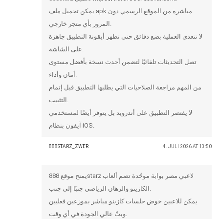
يمكن تحميل ملف apk مباشرة من الموقع الرسمي دون
المرور بأي متجر خارجي.
لا تتعدى العملية بضع دقائق حتى تظهر أيقونة التطبيق جاهزة
على الشاشة.
تصل التحديثات تلقائيًا لتضمن أحدث نسخة بأفضل مستوى
أمان وأداء.
من المهم مراجعة الصلاحيات التي يطلبها التطبيق قبل إتمام
التثبيت.
لا يقتصر التطبيق على أندرويد بل يتوفر أيضًا لمستخدمي
آيفون بنظام iOS.
888STARZ_ZWER
4. JULI 2026 AT 13:50
يمنح موقع 888starz لاعبي مصر بوابة موحّدة تضم ألعاب
الكازينو والرهان الرياضي جنبًا إلى جنب.
يمكن للاعبين خوض جلسات كازينو مباشر بموزعين فعليين
وبثّ عالي الجودة في أي وقت.