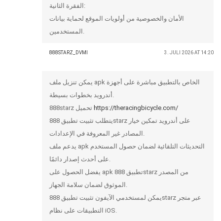
الفقرة الثانية:
الأمان والخصوصية من أولويات الموقع لحماية بيانات
المستخدمين.
888STARZ_DVMI
3. JULI 2026 AT 14:20
يمكن تنزيل ملف apk الخاص بالتطبيق مباشرة على أجهزة
أندرويد بخطوات بسيطة.
888starz تحميل
https://theracingbicycle.com/
يتطلب تثبيت تطبيق 888starz على أندرويد تمكين خيار
المصادر غير المعروفة في الإعدادات.
يدعم ملف apk التحديثات التلقائية لضمان حصول المستخدم
على أحدث إصدار دائمًا.
يفضل الحصول على apk تطبيق 888starz من المصدر
الموثوق لضمان سلامة الجهاز.
يمكن لمستخدمي الآيفون تثبيت تطبيق 888starz عبر متجر
التطبيقات على نظام iOS.