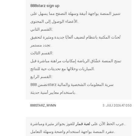
888starz sign up
تتميز المنصة بواجهة أنيقة وسهلة التصفح مما يسهل على
الأعضاء الوصول إلى المحتوى.
القسم الثاني:
تُحدّث المكتبة بانتظام لتضيف ألعابًا جديدة ومثيرة لتحقيق
تجدد مستمر.
القسم الثالث:
تمنح المنصة عشّاق الرياضة إمكانيات مراهنة مباشرة قبل
المباريات وخلالها مع تحديثات حية للنتائج.
القسم الرابع:
تضمن 888starz سرية المعلومات الشخصية والمالية
باستخدام معايير أمنية حديثة.
888STARZ_WVMN
3. JULI 2026 AT 0:50
للفوز بجوائز مثيرة ومباشرة.
جرب الحظ الآن على
لعبة قمار
تتفرد المنصة بواجهة استخدام واضحة وسهلة التعامل.