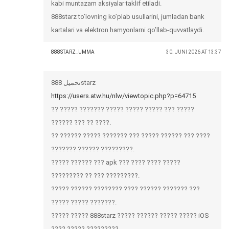
kabi muntazam aksiyalar taklif etiladi.
888starz to’lovning ko’plab usullarini, jumladan bank
kartalari va elektron hamyonlarni qo’llab-quvvatlaydi.
888STARZ_UMMA
30. JUNI 2026 AT 13:37
تحميل 888starz
https://users.atw.hu/nlw/viewtopic.php?p=64715
?? ????? ??????? ????? ????? ????? ??? ?????
?????? ??? ?? ????.
?? ?????? ????? ??????? ??? ????? ?????? ??? ????
??????? ?????? ?????????.
????? ?????? ??? apk ??? ???? ???? ?????
????????? ?? ??? ?????????.
????? ?????? ???????? ???? ?????? ??????? ???
????? ????? ???????.
????? ????? 888starz ????? ?????? ????? ????? iOS
???? ????? ?????????.