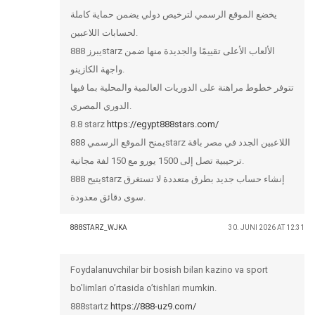
يخضع الموقع الرسمي لترخيص دولي يضمن حماية كاملة
لحسابات اللاعبين.
يبرز 888starz الألعاب الأعلى تقييمًا والجديدة منها ضمن
واجهة الكازينو.
تتوفر خطوط مراهنة على الدوريات العالمية والمحلية بما فيها
الدوري المصري.
8.8 starz
https://egypt888stars.com/
يمنح الموقع الرسمي 888starz اللاعبين الجدد في مصر باقة
ترحيبية تصل إلى 1500 يورو مع 150 لفة مجانية.
يتيح 888starz إنشاء حساب جديد بطرق متعددة لا تستغرق
سوى دقائق معدودة.
888STARZ_WJKA
30. JUNI 2026 AT 12:31
Foydalanuvchilar bir bosish bilan kazino va sport
bo’limlari o’rtasida o’tishlari mumkin.
888startz
https://888-uz9.com/