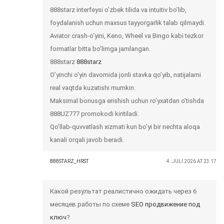
888starz interfeysi o’zbek tilida va intuitiv bo’lib,
foydalanish uchun maxsus tayyorgarlik talab qilmaydi.
Aviator crash-o’yini, Keno, Wheel va Bingo kabi tezkor
formatlar bitta bo’limga jamlangan.
888starz
888starz
O’yinchi o’yin davomida jonli stavka qo’yib, natijalarni
real vaqtda kuzatishi mumkin.
Maksimal bonusga erishish uchun ro’yxatdan o’tishda
888UZ777 promokodi kiritiladi.
Qo’llab-quvvatlash xizmati kun bo’yi bir nechta aloqa
kanali orqali javob beradi.
888STARZ_HRST
4. JULI 2026 AT 23:17
Какой результат реалистично ожидать через 6
месяцев работы по схеме
SEO продвижение под
ключ
?