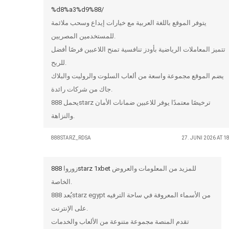
%d8%a3%d9%88/
يتوفر الموقع باللغة العربية مع خيارات إيداع وسحب ملائمة
للمستخدمين المصريين.
تتميز المعاملات الرياضية بأودز تنافسية تمنح اللاعبين فرصًا أفضل
للربح.
يضم الموقع مجموعة واسعة من ألعاب السلوت والروليت والبلاك
جاك من شركات رائدة.
يحمل 888starz ترخيصًا معتمدًا يوفر للاعبين ضمانات الأمان
والنزاهة.
888STARZ_RDSA
27. JUNI 2026 AT 1
زوروا
888starz 1xbet
للمزيد من المعلومات والعروض
الخاصة.
يُعد 888starz egypt من الأسماء المعروفة في ساحة الترفيه
على الإنترنت.
تقدم المنصة مجموعة متنوعة من الألعاب والخدمات