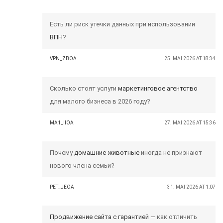
Есть ли риск утечки данных при использовании
ВПН
?
VPN_ZBOA
25. MAI 2026 AT 18:34
Сколько стоят услуги
маркетинговое агентство
для малого бизнеса в 2026 году?
MA1_IIOA
27. MAI 2026 AT 15:36
Почему
домашние животные
иногда не признают
нового члена семьи?
PET_JEOA
31. MAI 2026 AT 1:07
Продвижение сайта с гарантией
— как отличить