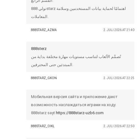
القسم الرابع:
تولي 888starz اهتمامًا لحماية بيانات المستخدمين وسلامة
المعاملات.
888STARZ_AZMA
2. JULI 2026 AT 21:40
888sterz
تُصمَّم الألعاب لتناسب مستويات مهارة مختلفة بداية من
المبتدئين حتى المحترفين.
888STARZ_GKON
2. JULI 2026 AT 22:25
Мобильная версия сайта и приложение дают
возможность наслаждаться играми на ходу.
888starz sayt
https://888starz-uzb6.com
888STARZ_OIKL
2. JULI 2026 AT 22:50