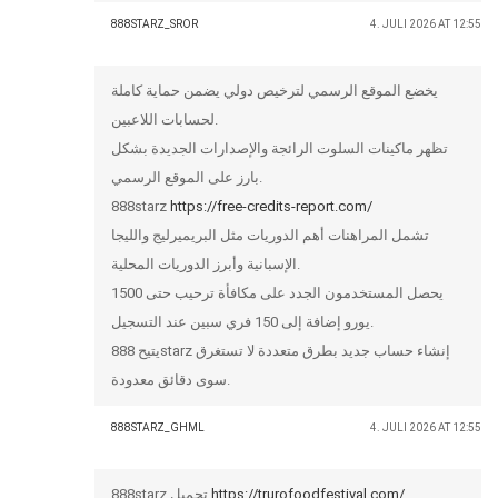
888STARZ_SROR
4. JULI 2026 AT 12:55
يخضع الموقع الرسمي لترخيص دولي يضمن حماية كاملة
لحسابات اللاعبين.
تظهر ماكينات السلوت الرائجة والإصدارات الجديدة بشكل
بارز على الموقع الرسمي.
888starz
https://free-credits-report.com/
تشمل المراهنات أهم الدوريات مثل البريميرليج والليجا
الإسبانية وأبرز الدوريات المحلية.
يحصل المستخدمون الجدد على مكافأة ترحيب حتى 1500
يورو إضافة إلى 150 فري سبين عند التسجيل.
يتيح 888starz إنشاء حساب جديد بطرق متعددة لا تستغرق
سوى دقائق معدودة.
888STARZ_GHML
4. JULI 2026 AT 12:55
888starz تحميل
https://trurofoodfestival.com/