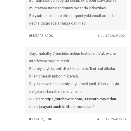
Bundan tashqari saytda keshbek, bepul stavkalar va
muntazam turnirlar doimiy ravishda o’tkaziladi.
Ro’yxatdan o’tish telefon raqami yoki email orqali bir
necha daqiqada amalga oshiriladi.
888STARZ_AFON
4. JULI 2026 AT 20:21
Sayt mahalliy o’yinchilar uchun tushunarli o’zbekcha
interfeysni taqdim etadi.
Rasmiy saytda jonli dilerli kazino bo’limi real dilerlar
bilan o’ynash imkonini beradi.
Foydalanuvchilar rasmiy sayt orqali jonli tikish va o’yin
natijalarini kuzatishlari mumkin.
888starz
https://archevore.com/888starz-royxatdan-
otish-jarayoni-xush-kelibsiz-bonuslari/
888STARZ_LLSA
4. JULI 2026 AT 22:34