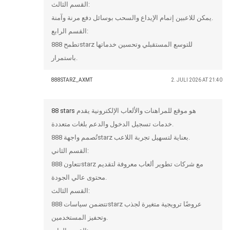
القسم الثالث:
يمكن للاعبين إتمام الإيداع والسحب بوسائل دفع مرنة وآمنة.
القسم الرابع:
تطمح 888starz للتوسع المستقبلي وتحسين خدماتها
باستمرار.
888STARZ_AXMT
2. JULI 2026 AT 21:40
88 stars
هو موقع للمراهنات والألعاب الإلكترونية يقدم
خدمات تسجيل الدخول والدعم بلغات متعددة.
تُصمم واجهة 888starz بعناية لتسهيل تجربة اللاعب.
القسم الثاني:
تتعاون 888starz مع شركات تطوير ألعاب معروفة لتقديم
محتوى عالي الجودة.
القسم الثالث:
تتضمن سياسات 888starz عروضًا ترويجية متغيرة لجذب
وتحفيز المستخدمين.