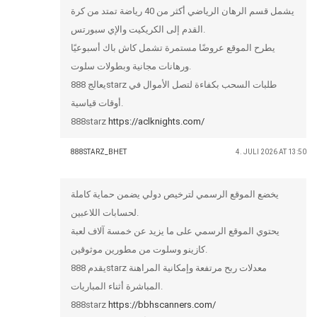
يشمل قسم الرهان الرياضي أكثر من 40 رياضة تمتد من كرة
القدم إلى الكريكيت والإي سبورتس.
يطرح الموقع عروضًا مستمرة تشمل كاش باك أسبوعيًا
ورهانات مجانية وبطولات سلوت.
يعالج 888starz طلبات السحب بكفاءة لتصل الأموال في
أوقات قياسية.
888starz
https://aclknights.com/
888STARZ_BHET
4. JULI 2026 AT 13:50
يخضع الموقع الرسمي لترخيص دولي يضمن حماية كاملة
لحسابات اللاعبين.
يحتوي الموقع الرسمي على ما يزيد عن خمسة آلاف لعبة
كازينو وسلوت من مطورين موثوقين.
يقدم 888starz معدلات ربح مرتفعة وإمكانية المراهنة
المباشرة أثناء المباريات.
888starz
https://bbhscanners.com/