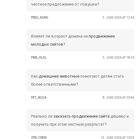
честное предложение от ловушки?
PSSG_KUML
3. JUNI 2026 AT 12:46
Влияет ли возраст домена на
продвижение
молодых сайтов
?
PMS_HLEL
5. JUNI 2026 AT 18:30
Как
домашние животные
помогают детям стать
более ответственными?
PET_XQOA
8. JUNI 2026 AT 20:44
Реально ли
заказать продвижение сайта
дёшево и
получить при этом честный результат?
ZPS_CREN
13. JUNI 2026 AT 10:35