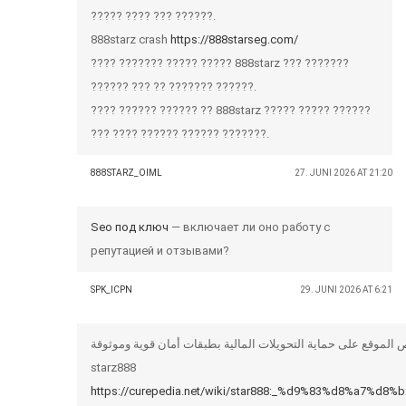
????? ???? ??? ??????.
888starz crash
https://888starseg.com/
???? ??????? ????? ????? 888starz ??? ???????
?????? ??? ?? ??????? ??????.
???? ?????? ?????? ?? 888starz ????? ????? ??????
??? ???? ?????? ?????? ???????.
888STARZ_OIML
27. JUNI 2026 AT 21:20
Seo под ключ
— включает ли оно работу с
репутацией и отзывами?
SPK_ICPN
29. JUNI 2026 AT 6:21
starz888
https://curepedia.net/wiki/star888:_%d9%83%d8