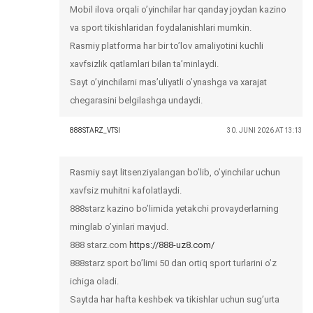
Mobil ilova orqali o’yinchilar har qanday joydan kazino
va sport tikishlaridan foydalanishlari mumkin.
Rasmiy platforma har bir to’lov amaliyotini kuchli
xavfsizlik qatlamlari bilan ta’minlaydi.
Sayt o’yinchilarni mas’uliyatli o’ynashga va xarajat
chegarasini belgilashga undaydi.
888STARZ_VTSI
30. JUNI 2026 AT 13:13
Rasmiy sayt litsenziyalangan bo’lib, o’yinchilar uchun
xavfsiz muhitni kafolatlaydi.
888starz kazino bo’limida yetakchi provayderlarning
minglab o’yinlari mavjud.
888 starz.com
https://888-uz8.com/
888starz sport bo’limi 50 dan ortiq sport turlarini o’z
ichiga oladi.
Saytda har hafta keshbek va tikishlar uchun sug’urta