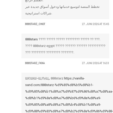
القسم الرابع:
تخطط المنصة لتوسيع خدماتها ودخول أسواق جديدة عبر
شراكات استراتيجية.
888STARZ_ONST
27. JUNI 2026 AT 15:45
888stars
???? ????? ????? ???????? ????? ?? ???.
???? 888starz egypt ????? ?????? ?????? ??????????
??? ???????? ???????? ???????.
888STARZ_FKKA
27. JUNI 2026 AT 16:33
ШЄШіШ¬ЩЉЩ„ 888starz
https://vanilla-
sand.com/888starz-%d9%85%d8%b5%d8%b1-
%d9%85%d8%b1%d8%a7%d9%87%d9%86%d8%a7%d8%aa-
%d8%b1%d9%8a%d8%a7%d8%b6%d9%8a%d8%a9-
%d9%85%d8%a8%d8%a7%d8%b4%d8%b1%d8%a9-
%d9%88%d9%83%d8%a7%d8%b2%d9%8a%d9%86%d9%88-