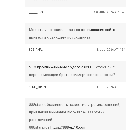
______RRSR
30. JUNI 2026 AT 15:48
Может ли неправильная
seo оптимизация сайта
привести к санкциям поисковика?
SOS_RKPL
1. JULI 2026 AT 11:34
SEO продвижение молодого сайта
— стоит ли с
первых месяцев брать коммерческие запросы?
SPMS_OREN
1. JULI 2026 AT 11:39
888starz объединяет множество игровых решений,
привлекая внимание любителей азартных
развлечений.
888starz ios
https://888-uz10.com