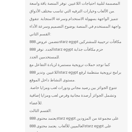
المصممة لتلبية احتياجات اللاعبين. توفر المنصة باقة واسعة
من الألعاب وخيارات الترفيه التي تناسب مختلف الأذواق.
تتميز الواجهة بسهولة الاستخدام وسرعة الاستجابة. تتفوق
واجهة المستخدم في المنصة بوضوح التصميم وسرعة الأداء.
القسم الثاني:
تتضمن عروض 888starz egypt مكافآت ترحيبية للمشتركين
الجدد. توفر 888starz egypt حزم مكافآت جذابة
للمستخدمين الجدد.
كما توجد حملات ترويجية مستمرة لزيادة التفاعل مع
اللاعبين. وتدير 888starz egypt برامج ترويجية منتظمة لرفع
مستوى النشاط داخل الموقع.
تتنوع الجوائز بين رصيد مجاني ودورات لعب ومزايا خاصة.
وتشمل الجوائز أرصدة مجانية وفرص لعب ومزايا إضافية
للأعضاء.
القسم الثالث:
يعتمد محتوى 888starz egypt على مجموعة من المزودين
العالميين للألعاب. يعتمد محتوى 888starz egypt على