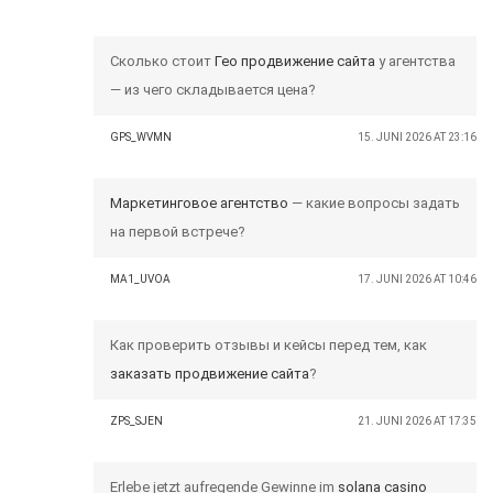
Сколько стоит
Гео продвижение сайта
у агентства
— из чего складывается цена?
GPS_WVMN
15. JUNI 2026 AT 23:16
Маркетинговое агентство
— какие вопросы задать
на первой встрече?
MA1_UVOA
17. JUNI 2026 AT 10:46
Как проверить отзывы и кейсы перед тем, как
заказать продвижение сайта
?
ZPS_SJEN
21. JUNI 2026 AT 17:35
Erlebe jetzt aufregende Gewinne im
solana casino