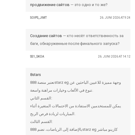
продвижение сайтов
— это одно и то же?
SOIPS_JIMT
26. JUNI 2026 AT 9:24
Создание сайтов
— кто несёт ответственность за
баги, обнаруженные после финального запуска?
SS1_SKOA
26. JUNI 2026 AT 14:12
8stars
تعتبر منصة 888starz eg وجهة مميزة للاعبين الباحثين عن
تنوع في الألعاب وخيارات مراهنة واسعة.
القسم الثاني:
يمكن للمستخدمين الاستفادة من الاحتمالات المتغيرة أثناء
المباريات لزيادة فرص الربح.
القسم الثالث:
بالإضافة إلى الرياضات، تضم 888starz eg كازينو مباشر