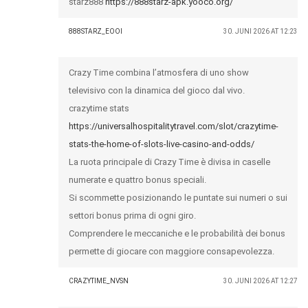
starz888
https://888starz-apk.yooco.org/
888STARZ_EOOI
30. JUNI 2026 AT 12:23
Crazy Time combina l’atmosfera di uno show
televisivo con la dinamica del gioco dal vivo.
crazytime stats
https://universalhospitalitytravel.com/slot/crazytime-
stats-the-home-of-slots-live-casino-and-odds/
La ruota principale di Crazy Time è divisa in caselle
numerate e quattro bonus speciali.
Si scommette posizionando le puntate sui numeri o sui
settori bonus prima di ogni giro.
Comprendere le meccaniche e le probabilità dei bonus
permette di giocare con maggiore consapevolezza.
CRAZYTIME_NVSN
30. JUNI 2026 AT 12:27