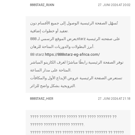
888STARZ_RUKN
27. JUNI 2026 AT 20:02
تُسهّل الصفحة الرئيسية الوصول إلى جميع الأقسام دون
تعقيد أو خطوات إضافية.
يعرض الموقع الرسمي لـ 888starz على صفحته الرئيسية
أبرز البطولات والدوريات المتاحة للرهان.
88 starz
https://888starz-eg-africa.com/
توفر الصفحة الرئيسية رابطًا مباشرًا لغرف الكازينو المباشر
المتاحة على مدار الساعة.
تستعرض الصفحة الرئيسية عروض الإيداع الأول والمكافآت
الترويجية بشكل واضح للزائر.
888STARZ_HIER
27. JUNI 2026 AT 21:18
???? ?????? ?????? ????? ???? ???? ??????? ??
?????? ?????? ?????? ??????.
????? ?????? ??? ????? ????? ???? ?????? ?? ?????