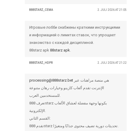
888STARZ_CEMA
2. JULI 2026 AT 21:05
Игровые лобби снабжены краткими инструкциями
и информацией о лимитах ставок, что упрощает
знакомство с каждой дисциплиной.
88starz apk
88starz apk
.
888STARZ_HDPR
2. JULI 2026 AT 21:22
processing@888starz.bet
هي منصة مراهنات عبر
الإنترنت تقدم ألعاب كازينو وخيارات رهان متنوعة
للمستخدمين العرب.
تعرف 888starz بكونها وجهة مفضلة لعشاق الألعاب
الإلكترونية.
القسم الثاني:
تقدم 888starz تحديثات دورية تضيف محتوى جذابًا ومتغيرًا.