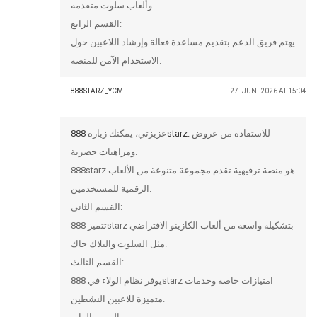
وألعاب سلوت متقدمة.
القسم الرابع:
يهتم فريق الدعم بتقديم مساعدة فعالة وإرشاد اللاعبين حول
الاستخدام الآمن للمنصة.
888STARZ_YCMT
27. JUNI 2026 AT 15:04
عزيزتي، يمكنك زيارة
888starz.
للاستفادة من عروض
ومراهنات حصرية.
888starz هو منصة ترفيهية تقدم مجموعة متنوعة من الألعاب
الرقمية للمستخدمين.
القسم الثاني:
تتميز 888starz بتشكيلة واسعة من ألعاب الكازينو الافتراضي
مثل السلوت والبلاك جاك.
القسم الثالث:
يوفر نظام الولاء في 888starz امتيازات خاصة وخدمات
متميزة للاعبين النشطين.