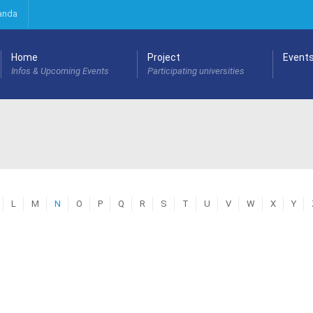
anda
Home
Project
Event
Infos & Upcoming Events
Participating universities
L
M
N
O
P
Q
R
S
T
U
V
W
X
Y