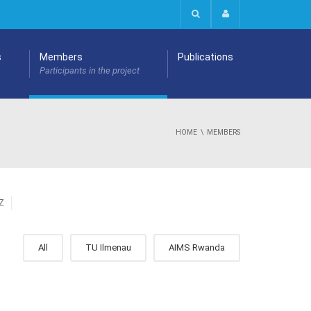
s
Members
Publications
Participants in the project
HOME
MEMBERS
Z
All
TU Ilmenau
AIMS Rwanda