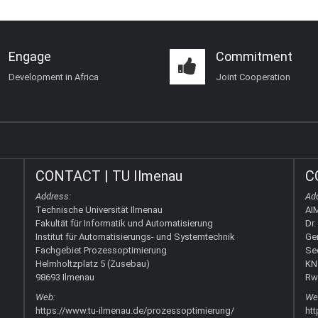
Engage
Commitment
Development in Africa
Joint Cooperation
CONTACT | TU Ilmenau
C
Address:
Ad
Technische Universität Ilmenau
AI
Fakultät für Informatik und Automatisierung
Dr.
Institut für Automatisierungs- und Systemtechnik
Ge
Fachgebiet Prozessoptimierung
Se
Helmholtzplatz 5 (Zusebau)
KN 
98693 Ilmenau
Rw
Web:
We
https://www.tu-ilmenau.de/prozessoptimierung/
htt