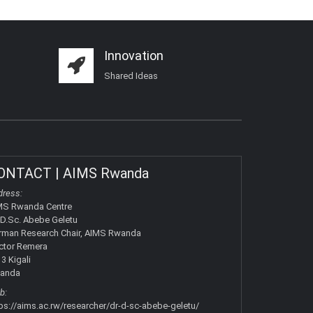
Innovation
Shared Ideas
ONTACT | AIMS Rwanda
dress:
MS Rwanda Centre
 D.Sc. Abebe Geletu
rman Research Chair, AIMS Rwanda
ctor Remera
3 Kigali
anda
b:
ps://aims.ac.rw/researcher/dr-d-sc-abebe-geletu/