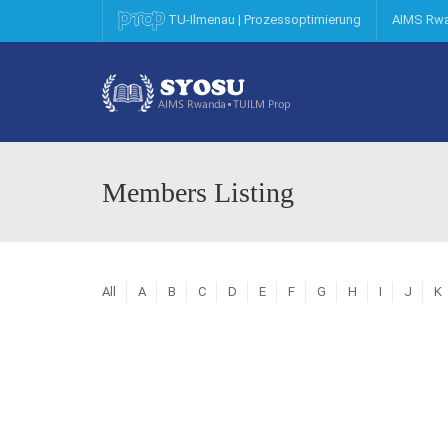
AIMS Rw
TU-Ilmenau | Prozessoptimierung
Members Listing
All
A
B
C
D
E
F
G
H
I
J
K