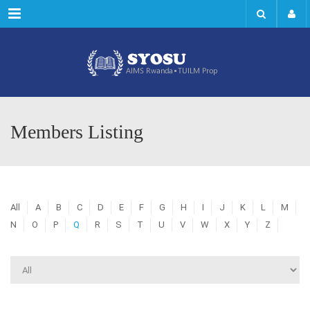
Menu
Members Listing
All
A
B
C
D
E
F
G
H
I
J
K
L
M
N
O
P
Q
R
S
T
U
V
W
X
Y
Z