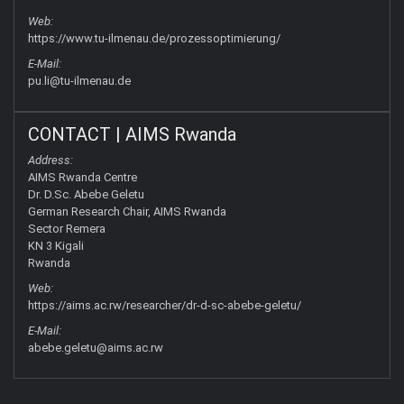
Web:
https://www.tu-ilmenau.de/prozessoptimierung/
E-Mail:
pu.li@tu-ilmenau.de
CONTACT | AIMS Rwanda
Address:
AIMS Rwanda Centre
Dr. D.Sc. Abebe Geletu
German Research Chair, AIMS Rwanda
Sector Remera
KN 3 Kigali
Rwanda
Web:
https://aims.ac.rw/researcher/dr-d-sc-abebe-geletu/
E-Mail:
abebe.geletu@aims.ac.rw