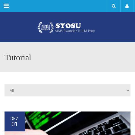
Menu
Tutorial
DEZ.
01