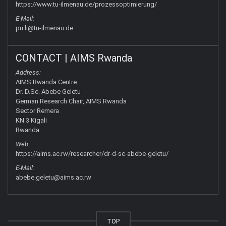
https://www.tu-ilmenau.de/prozessoptimierung/
E-Mail:
pu.li@tu-ilmenau.de
CONTACT | AIMS Rwanda
Address:
AIMS Rwanda Centre
Dr. D.Sc. Abebe Geletu
German Research Chair, AIMS Rwanda
Sector Remera
KN 3 Kigali
Rwanda
Web:
https://aims.ac.rw/researcher/dr-d-sc-abebe-geletu/
E-Mail:
abebe.geletu@aims.ac.rw
TOP